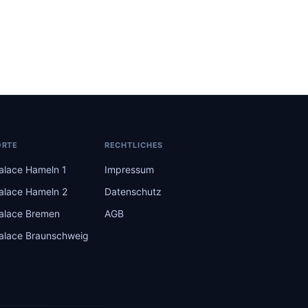
ORTE
RECHTLICHES
lace Hameln 1
Impressum
lace Hameln 2
Datenschutz
lace Bremen
AGB
lace Braunschweig