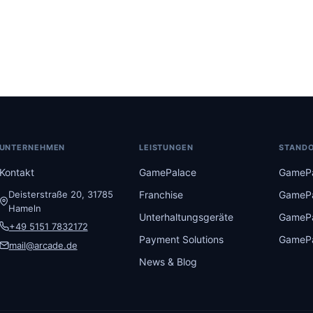
UNTERNEHMEN
LEISTUNGEN
STAND
Kontakt
GamePalace
GamePa
Deisterstraße 20, 31785
Franchise
GamePa
Hameln
Unterhaltungsgeräte
GamePa
+49 5151 7832172
Payment Solutions
GamePa
mail@arcade.de
News & Blog